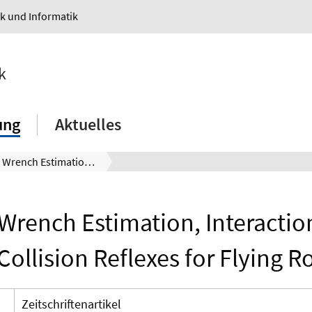
ik und Informatik
k
ung
Aktuelles
External Wrench Estimation, Interaction Control and Collision Reflexes for Flying Robots
 Wrench Estimation, Interactio
Collision Reflexes for Flying R
Zeitschriftenartikel