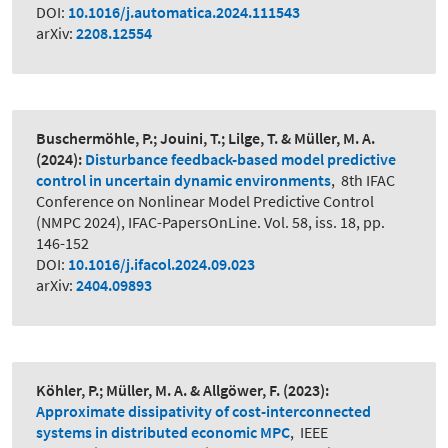
DOI:
10.1016/j.automatica.2024.111543
arXiv:
2208.12554
Buschermöhle, P.; Jouini, T.; Lilge, T. & Müller, M. A.
(2024):
Disturbance feedback-based model predictive
control in uncertain dynamic environments
,
8th IFAC
Conference on Nonlinear Model Predictive Control
(NMPC 2024), IFAC-PapersOnLine. Vol. 58, iss. 18, pp.
146-152
DOI:
10.1016/j.ifacol.2024.09.023
arXiv:
2404.09893
Köhler, P.; Müller, M. A. & Allgöwer, F.
(2023):
Approximate dissipativity of cost-interconnected
systems in distributed economic MPC
,
IEEE